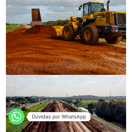
Este dique está sendo construído e servirá
para proteção dos bairros Mato Grande e
Mathias Velho contra enchentes. Está incluso
no sistema de proteção da cidade.
Veja os dados
Dique Mathias Velho
A obra consiste no fechamento do ponto de
ruptura e elevação da altura de todo o dique.
Ele protege os bairros Mathias Velho,
Dúvidas por WhatsApp
Harmonia e Centro.